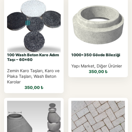
WhatsApp ile
WhatsApp ile
Sipariş
Sipariş
WhatsApp Teklif Al
WhatsApp Teklif Al
100 Wash Beton Karo Adım
1000*350 Gövde Bileziği
Taşı – 60×60
Yapı Market
,
Diğer Ürünler
Zemin Karo Taşları
,
Karo ve
350,00
₺
Plaka Taşları
,
Wash Beton
Karolar
350,00
₺
WhatsApp ile
Sipariş
WhatsApp ile
WhatsApp Teklif Al
Sipariş