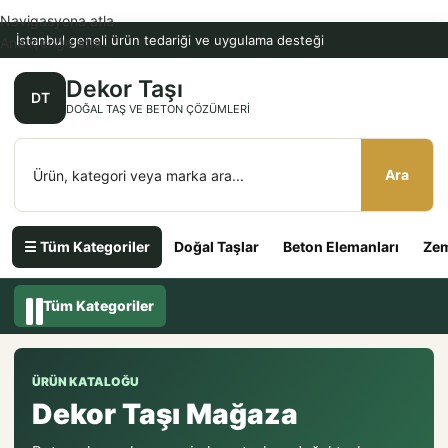
Navigasyona atla
İstanbul geneli ürün tedariği ve uygulama desteği
Ana içeriğe atla
Dekor Taşı
DT
DOĞAL TAŞ VE BETON ÇÖZÜMLERI
Ara
☰ Tüm Kategoriler
Doğal Taşlar
Beton Elemanları
Zem
Tüm Kategoriler
ÜRÜN KATALOĞU
Dekor Taşı Mağaza