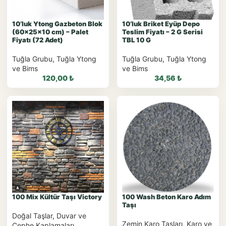
10’luk Ytong Gazbeton Blok
10’luk Briket Eyüp Depo
(60x25x10 cm) – Palet
Teslim Fiyatı – 2 G Serisi
Fiyatı (72 Adet)
TBL 10 G
Tuğla Grubu
,
Tuğla Ytong
Tuğla Grubu
,
Tuğla Ytong
ve Bims
ve Bims
120,00
₺
34,56
₺
WhatsApp ile
WhatsApp ile
Sipariş
Sipariş
WhatsApp Teklif Al
WhatsApp Teklif Al
100 Mix Kültür Taşı Victory
100 Wash Beton Karo Adım
Taşı
Doğal Taşlar
,
Duvar ve
Zemin Karo Taşları
,
Karo ve
Cephe Kaplamaları