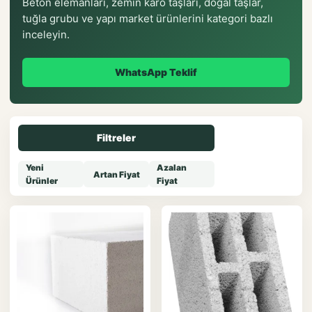
Beton elemanları, zemin karo taşları, doğal taşlar,
tuğla grubu ve yapı market ürünlerini kategori bazlı
inceleyin.
WhatsApp Teklif
Filtreler
Yeni
Azalan
Artan Fiyat
Ürünler
Fiyat