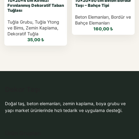
10x20x4 cm Kırmızı
10x20x50 cm Beton Bordür
Fırınlanmış Dekoratif Taban
Taşı – Bahçe Tipi
Tuğlası
Beton Elemanları
,
Bordür ve
Tuğla Grubu
,
Tuğla Ytong
Bahçe Elemanları
ve Bims
,
Zemin Kaplama
,
160,00
₺
Dekoratif Tuğla
35,00
₺
WhatsApp ile Sipariş
WhatsApp ile
WhatsApp Teklif Al
Sipariş
Dekor Taşı
WhatsApp Teklif Al
Doğal taş, beton elemanları, zemin kaplama, boya grubu ve
yapı market ürünlerinde hızlı tedarik ve uygulama desteği.
Ürün Grupları