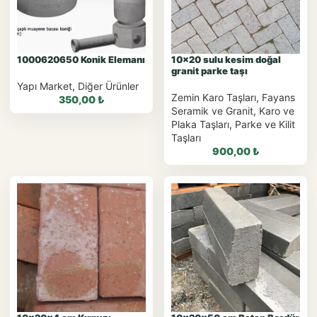
WhatsApp Teklif Al
1000620650 Konik Elemanı
10×20 sulu kesim doğal
granit parke taşı
Yapı Market
,
Diğer Ürünler
Zemin Karo Taşları
,
Fayans
350,00
₺
Seramik ve Granit
,
Karo ve
Plaka Taşları
,
Parke ve Kilit
Taşları
900,00
₺
WhatsApp ile
Sipariş
WhatsApp Teklif Al
WhatsApp ile Sipariş
WhatsApp Teklif Al